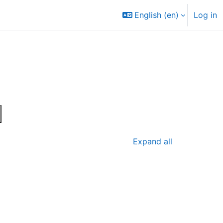
English ‎(en)‎
Log in
ch courses
arch courses
Expand all